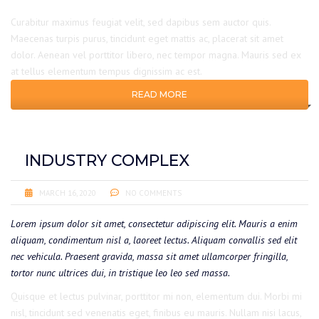
Curabitur maximus feugiat velit, sed dapibus sem auctor quis.
Maecenas turpis purus, tincidunt eget mattis ac, placerat sit amet
dolor. Aenean vel porttitor libero, nec tempor magna. Mauris sed ex
at tellus elementum tempus dignissim ac est.
READ MORE
INDUSTRY COMPLEX
MARCH 16, 2020
NO COMMENTS
Lorem ipsum dolor sit amet, consectetur adipiscing elit. Mauris a enim
aliquam, condimentum nisl a, laoreet lectus. Aliquam convallis sed elit
nec vehicula. Praesent gravida, massa sit amet ullamcorper fringilla,
tortor nunc ultrices dui, in tristique leo leo sed massa.
Quisque et lectus pulvinar, porttitor mi non, elementum dui. Morbi mi
nisl, tincidunt sed venenatis eget, finibus eu mauris. Nullam nisi lacus,