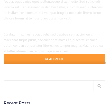
feugiat eget varius eget, pellentesque dictum odio. Sed sollicitudin
viverra est. Sed elementum dapibus tellus, a dictum metus interdum
ac. Nullam condimetum, dui volutpat fringilla molestie, libero tortor
ultrices lorem, at tempus diam purus non velit.
Curabitur maximus feugiat velit, sed dapibus sem auctor quis.
Maecenas turpis purus, tincidunt eget mattis ac, placerat sit amet
dolor. Aenean vel porttitor libero, nec tempor magna. Mauris sed ex
at tellus elementum tempus dignissim ac est.
READ MORE
Recent Posts