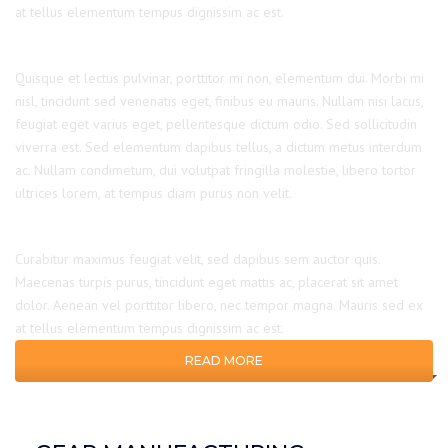
at tellus elementum tempus dignissim ac est.
Quisque et lectus pulvinar, porttitor mi non, elementum dui. Morbi mi
nisl, tincidunt sed venenatis eget, finibus eu mauris. Nullam nisi lacus,
feugiat eget varius eget, pellentesque dictum odio. Sed sollicitudin
viverra est. Sed elementum dapibus tellus, a dictum metus interdum
ac. Nullam condimetum, dui volutpat fringilla molestie, libero tortor
ultrices lorem, at tempus diam purus non velit.
Curabitur maximus feugiat velit, sed dapibus sem auctor quis.
Maecenas turpis purus, tincidunt eget mattis ac, placerat sit amet
dolor. Aenean vel porttitor libero, nec tempor magna. Mauris sed ex
at tellus elementum tempus dignissim ac est.
READ MORE