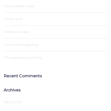
A post without image
A video post
Safety in storage
The humble beginnings
The engineering of today
Recent Comments
Archives
March 2020