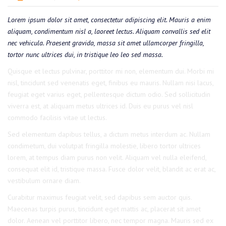
Lorem ipsum dolor sit amet, consectetur adipiscing elit. Mauris a enim
aliquam, condimentum nisl a, laoreet lectus. Aliquam convallis sed elit
nec vehicula. Praesent gravida, massa sit amet ullamcorper fringilla,
tortor nunc ultrices dui, in tristique leo leo sed massa.
Quisque et lectus pulvinar, porttitor mi non, elementum dui. Morbi mi
nisl, tincidunt sed venenatis eget, finibus eu mauris. Nullam nisi lacus,
feugiat eget varius eget, pellentesque dictum odio. Sed sollicitudin
viverra est, at aliquam metus ultrices id. Duis eu purus vel nisl
commodo facilisis vitae ut lectus.
Sed elementum dapibus tellus, a dictum metus interdum ac. Nullam
condimetum, dui volutpat fringilla molestie, libero tortor ultrices
lorem, at tempus diam purus non velit. Aliquam vel nulla eleifend,
consequat elit id, tristique massa. Fusce dolor velit, blandit ac erat ac,
vestibulum ornare diam.
Curabitur maximus feugiat velit, sed dapibus sem auctor quis.
Maecenas turpis purus, tincidunt eget mattis ac, placerat sit amet
dolor. Aenean vel porttitor libero, nec tempor magna. Mauris sed ex