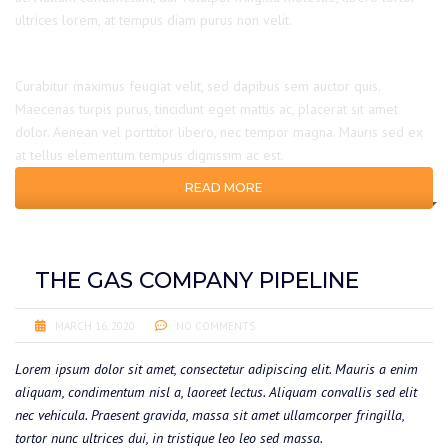
ultrices lorem, at tempus diam purus non velit.
Curabitur maximus feugiat velit, sed dapibus sem auctor quis.
Maecenas turpis purus, tincidunt eget mattis ac, placerat sit amet
dolor. Aenean vel porttitor libero, nec tempor magna. Mauris sed ex
at tellus elementum tempus dignissim ac est.
READ MORE
THE GAS COMPANY PIPELINE
MARCH 16, 2020
NO COMMENTS
Lorem ipsum dolor sit amet, consectetur adipiscing elit. Mauris a enim
aliquam, condimentum nisl a, laoreet lectus. Aliquam convallis sed elit
nec vehicula. Praesent gravida, massa sit amet ullamcorper fringilla,
tortor nunc ultrices dui, in tristique leo leo sed massa.