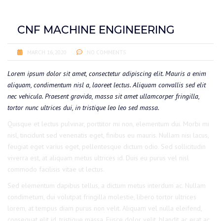
CNF MACHINE ENGINEERING
MARCH 16, 2020
NO COMMENTS
Lorem ipsum dolor sit amet, consectetur adipiscing elit. Mauris a enim
aliquam, condimentum nisl a, laoreet lectus. Aliquam convallis sed elit
nec vehicula. Praesent gravida, massa sit amet ullamcorper fringilla,
tortor nunc ultrices dui, in tristique leo leo sed massa.
Quisque et lectus pulvinar, porttitor mi non, elementum dui. Morbi mi
nisl, tincidunt sed venenatis eget, finibus eu mauris. Nullam nisi lacus,
feugiat eget varius eget, pellentesque dictum odio. Sed sollicitudin
viverra est, at aliquam metus ultrices id. Duis eu purus vel nisl
commodo facilisis vitae ut lectus.
Sed elementum dapibus tellus, a dictum metus interdum ac. Nullam
condimetum, dui volutpat fringilla molestie, libero tortor ultrices
lorem, at tempus diam purus non velit. Aliquam vel nulla eleifend,
consequat elit id, tristique massa. Fusce dolor velit, blandit ac erat ac,