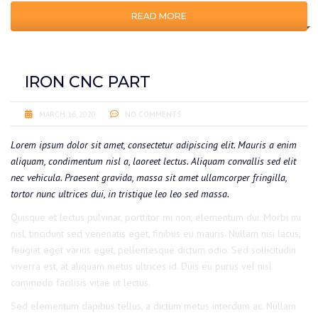
READ MORE
IRON CNC PART
MARCH 16, 2020
NO COMMENTS
Lorem ipsum dolor sit amet, consectetur adipiscing elit. Mauris a enim
aliquam, condimentum nisl a, laoreet lectus. Aliquam convallis sed elit
nec vehicula. Praesent gravida, massa sit amet ullamcorper fringilla,
tortor nunc ultrices dui, in tristique leo leo sed massa.
Quisque et lectus pulvinar, porttitor mi non, elementum dui. Morbi mi
nisl, tincidunt sed venenatis eget, finibus eu mauris. Nullam nisi lacus,
feugiat eget varius eget, pellentesque dictum odio. Sed sollicitudin
viverra est, at aliquam metus ultrices id. Duis eu purus vel nisl
commodo facilisis vitae ut lectus.
Sed elementum dapibus tellus, a dictum metus interdum ac. Nullam