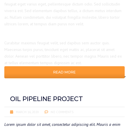
feugiat eget varius eget, pellentesque dictum odio. Sed sollicitudin
viverra est. Sed elementum dapibus tellus, a dictum metus interdum
ac. Nullam condimetum, dui volutpat fringilla molestie, libero tortor
ultrices lorem, at tempus diam purus non velit.
Curabitur maximus feugiat velit, sed dapibus sem auctor quis.
Maecenas turpis purus, tincidunt eget mattis ac, placerat sit amet
dolor. Aenean vel porttitor libero, nec tempor magna. Mauris sed ex
at tellus elementum tempus dignissim ac est.
READ MORE
OIL PIPELINE PROJECT
MARCH 16, 2020
NO COMMENTS
Lorem ipsum dolor sit amet, consectetur adipiscing elit. Mauris a enim