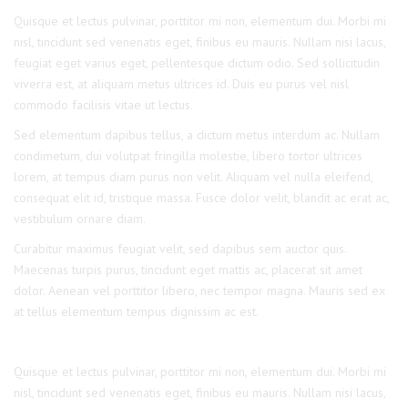
Quisque et lectus pulvinar, porttitor mi non, elementum dui. Morbi mi
nisl, tincidunt sed venenatis eget, finibus eu mauris. Nullam nisi lacus,
feugiat eget varius eget, pellentesque dictum odio. Sed sollicitudin
viverra est, at aliquam metus ultrices id. Duis eu purus vel nisl
commodo facilisis vitae ut lectus.
Sed elementum dapibus tellus, a dictum metus interdum ac. Nullam
condimetum, dui volutpat fringilla molestie, libero tortor ultrices
lorem, at tempus diam purus non velit. Aliquam vel nulla eleifend,
consequat elit id, tristique massa. Fusce dolor velit, blandit ac erat ac,
vestibulum ornare diam.
Curabitur maximus feugiat velit, sed dapibus sem auctor quis.
Maecenas turpis purus, tincidunt eget mattis ac, placerat sit amet
dolor. Aenean vel porttitor libero, nec tempor magna. Mauris sed ex
at tellus elementum tempus dignissim ac est.
Quisque et lectus pulvinar, porttitor mi non, elementum dui. Morbi mi
nisl, tincidunt sed venenatis eget, finibus eu mauris. Nullam nisi lacus,