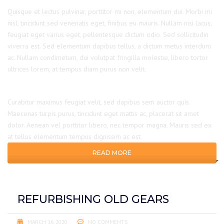
Quisque et lectus pulvinar, porttitor mi non, elementum dui. Morbi mi
nisl, tincidunt sed venenatis eget, finibus eu mauris. Nullam nisi lacus,
feugiat eget varius eget, pellentesque dictum odio. Sed sollicitudin
viverra est. Sed elementum dapibus tellus, a dictum metus interdum
ac. Nullam condimetum, dui volutpat fringilla molestie, libero tortor
ultrices lorem, at tempus diam purus non velit.
Curabitur maximus feugiat velit, sed dapibus sem auctor quis.
Maecenas turpis purus, tincidunt eget mattis ac, placerat sit amet
dolor. Aenean vel porttitor libero, nec tempor magna. Mauris sed ex
at tellus elementum tempus dignissim ac est.
READ MORE
REFURBISHING OLD GEARS
MARCH 16, 2020
NO COMMENTS