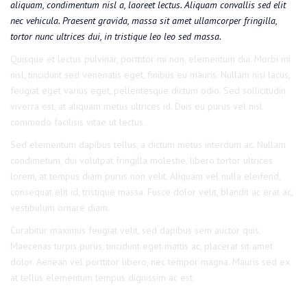
aliquam, condimentum nisl a, laoreet lectus. Aliquam convallis sed elit
nec vehicula. Praesent gravida, massa sit amet ullamcorper fringilla,
tortor nunc ultrices dui, in tristique leo leo sed massa.
Quisque et lectus pulvinar, porttitor mi non, elementum dui. Morbi mi
nisl, tincidunt sed venenatis eget, finibus eu mauris. Nullam nisi lacus,
feugiat eget varius eget, pellentesque dictum odio. Sed sollicitudin
viverra est, at aliquam metus ultrices id. Duis eu purus vel nisl
commodo facilisis vitae ut lectus.
Sed elementum dapibus tellus, a dictum metus interdum ac. Nullam
condimetum, dui volutpat fringilla molestie, libero tortor ultrices
lorem, at tempus diam purus non velit. Aliquam vel nulla eleifend,
consequat elit id, tristique massa. Fusce dolor velit, blandit ac erat ac,
vestibulum ornare diam.
Curabitur maximus feugiat velit, sed dapibus sem auctor quis.
Maecenas turpis purus, tincidunt eget mattis ac, placerat sit amet
dolor. Aenean vel porttitor libero, nec tempor magna. Mauris sed ex
at tellus elementum tempus dignissim ac est.