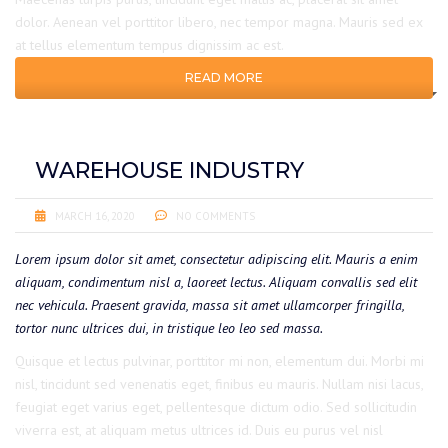
dolor. Aenean vel porttitor libero, nec tempor magna. Mauris sed ex
at tellus elementum tempus dignissim ac est.
READ MORE
WAREHOUSE INDUSTRY
MARCH 16, 2020
NO COMMENTS
Lorem ipsum dolor sit amet, consectetur adipiscing elit. Mauris a enim
aliquam, condimentum nisl a, laoreet lectus. Aliquam convallis sed elit
nec vehicula. Praesent gravida, massa sit amet ullamcorper fringilla,
tortor nunc ultrices dui, in tristique leo leo sed massa.
Quisque et lectus pulvinar, porttitor mi non, elementum dui. Morbi mi
nisl, tincidunt sed venenatis eget, finibus eu mauris. Nullam nisi lacus,
feugiat eget varius eget, pellentesque dictum odio. Sed sollicitudin
viverra est, at aliquam metus ultrices id. Duis eu purus vel nisl