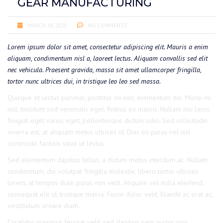
GEAR MANUFACTURING
MARCH 16, 2020
NO COMMENTS
Lorem ipsum dolor sit amet, consectetur adipiscing elit. Mauris a enim
aliquam, condimentum nisl a, laoreet lectus. Aliquam convallis sed elit
nec vehicula. Praesent gravida, massa sit amet ullamcorper fringilla,
tortor nunc ultrices dui, in tristique leo leo sed massa.
Quisque et lectus pulvinar, porttitor mi non, elementum dui. Morbi mi
nisl, tincidunt sed venenatis eget, finibus eu mauris. Nullam nisi lacus,
feugiat eget varius eget, pellentesque dictum odio. Sed sollicitudin
viverra est, at aliquam metus ultrices id. Duis eu purus vel nisl
commodo facilisis vitae ut lectus.
Sed elementum dapibus tellus, a dictum metus interdum ac. Nullam
condimetum, dui volutpat fringilla molestie, libero tortor ultrices
lorem, at tempus diam purus non velit. Aliquam vel nulla eleifend,
consequat elit id, tristique massa. Fusce dolor velit, blandit ac erat ac,
vestibulum ornare diam.
Curabitur maximus feugiat velit, sed dapibus sem auctor quis.