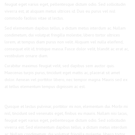
feugiat eget varius eget, pellentesque dictum odio. Sed sollicitudin
viverra est, at aliquam metus ultrices id. Duis eu purus vel nisl
commodo facilisis vitae ut lectus.
Sed elementum dapibus tellus, a dictum metus interdum ac. Nullam
condimetum, dui volutpat fringilla molestie, libero tortor ultrices
lorem, at tempus diam purus non velit. Aliquam vel nulla eleifend,
consequat elit id, tristique massa. Fusce dolor velit, blandit ac erat ac,
vestibulum ornare diam.
Curabitur maximus feugiat velit, sed dapibus sem auctor quis.
Maecenas turpis purus, tincidunt eget mattis ac, placerat sit amet
dolor. Aenean vel porttitor libero, nec tempor magna. Mauris sed ex
at tellus elementum tempus dignissim ac est.
Quisque et lectus pulvinar, porttitor mi non, elementum dui. Morbi mi
nisl, tincidunt sed venenatis eget, finibus eu mauris. Nullam nisi lacus,
feugiat eget varius eget, pellentesque dictum odio. Sed sollicitudin
viverra est. Sed elementum dapibus tellus, a dictum metus interdum
ac. Nullam condimetum, dui volutpat fringilla molestie, libero tortor