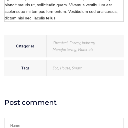
blandit mauris ut, sollicitudin quam. Vivamus vestibulum est
scelerisque mi tempus fermentum. Vestibulum sed orci cursus,
dictum nisl nec, iaculis tellus.
Chemical
,
Energy
,
Industry
,
Categories
Manufacturing
,
Materials
Tags
Eco
,
House
,
Smart
Post comment